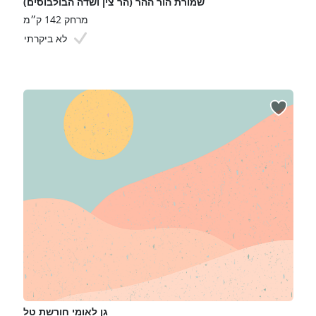
שמורת הור ההר (הר צין ושדה הבולבוסים)
מרחק 142 ק״מ
לא ביקרתי
גן לאומי חורשת טל