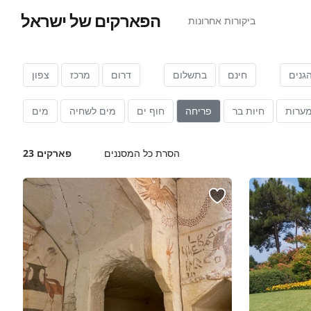
הפארקים של ישראל
ביקורות אחרונות
גנים
חינם
בתשלום
דרום
מרכז
צפון
ערות
חיות בר
פריחה
חוף ים
מים לשחיה
מים
הסרת כל המסננים
23 פארקים