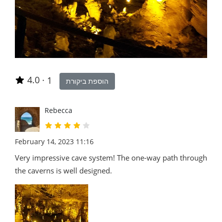
4.0
·
1
הוספת ביקורת
Rebecca
February 14, 2023 11:16
Very impressive cave system! The one-way path through
the caverns is well designed.